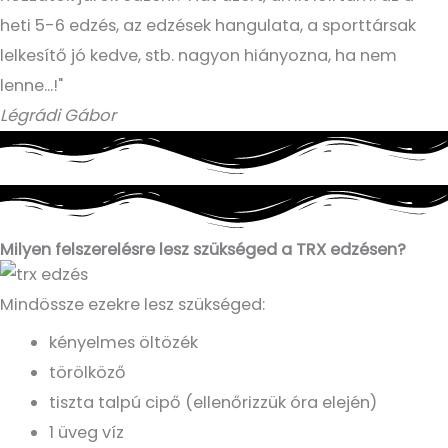
heti 5-6 edzés, az edzések hangulata, a sporttársak
lelkesítő jó kedve, stb. nagyon hiányozna, ha nem
lenne...!"
Légrádi Gábor
Milyen felszerelésre lesz szükséged a TRX edzésen?
Mindössze ezekre lesz szükséged:
kényelmes öltözék
törölköző
tiszta talpú cipő (ellenőrizzük óra elején)
1 üveg víz