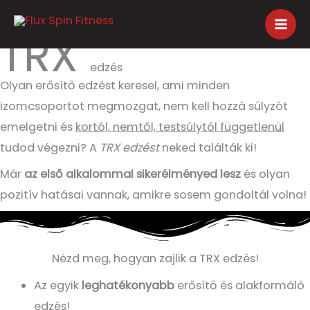
Skip
to
TRX
content
edzés
Olyan erősítő edzést keresel, ami minden
izomcsoportot megmozgat, nem kell hozzá súlyzót
emelgetni és
kortól, nemtől, testsúlytól függetlenül
tudod végezni? A
TRX edzést
neked találták ki!
Már
az első alkalommal sikerélményed lesz
és olyan
pozitív hatásai vannak, amikre sosem gondoltál volna!
Nézd meg, hogyan zajlik a TRX edzés!
Az egyik
leghatékonyabb
erősítő és alakformáló
edzés!