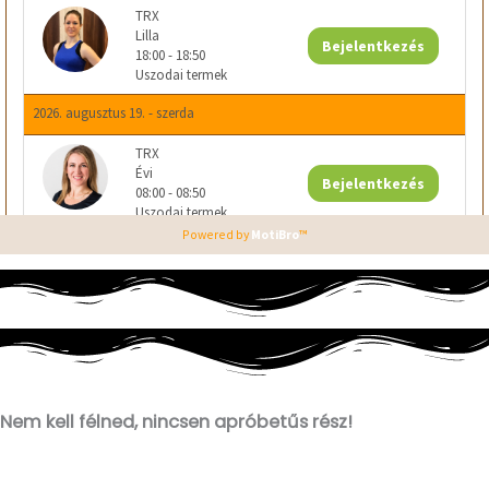
100% pénzvisszafizetési garancia!
Nem kell félned, nincsen apróbetűs rész!