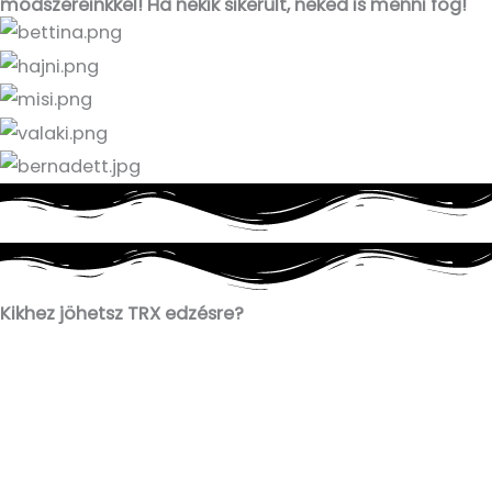
módszereinkkel! Ha nekik sikerült, neked is menni fog!
Kikhez jöhetsz TRX edzésre?