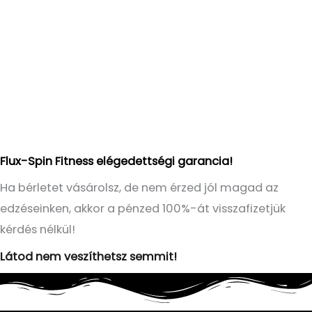
Flux-Spin Fitness elégedettségi garancia!
Ha bérletet vásárolsz, de nem érzed jól magad az
edzéseinken, akkor a pénzed 100%-át visszafizetjük
kérdés nélkül!
Látod nem veszíthetsz semmit!