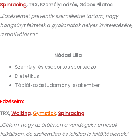
Spinracing
,
TRX
, Személyi edzés, Gépes Pilates
„Edzéseimet preventív szemlélettel tartom, nagy
hangsúlyt fektetek a gyakorlatok helyes kivitelezésére,
a motiválásra.”
Nádasi Lilla
Személyi és csoportos sportedző
Dietetikus
Táplálkozástudományi szakember
Edzéseim:
TRX,
Walking
,
Gymstick
,
Spinracing
„Célom, hogy az óráimon a vendégek nemcsak
fizikálisan, de szellemileg és lelkileg is feltöltődjenek.”