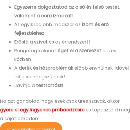
Egyszerre dolgoztatod az alsó és felső testet,
valamint a core izmokat!
Az egyik legjobb módszer az
izom és erő
fejlesztéshez!
Erősíti a szívet
és az érrendszert!
Rengeteg kalóriát
éget el a szervezet
edzés
közben!
A
derék és hátproblémák
előbb enyhülnek, idővel
teljesen megszűnnek!
Javítja a
testtartást!
Ha azt gondolod, hogy ezek csak üres szavak, akkor
gyere el egy ingyenes próbaedzésre
és tapasztald meg
a saját bőrödön!
jövök próbaedzésre!