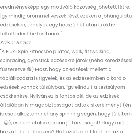
eredményeképp egy motiváló közösség jöhetett létre.
Így mindig örömmel veszek részt ezeken a jóhangulatú
edzéseken, amelyek egy hosszú hét után is aktív
feltöltődést biztosítanak."
Kaiser Száva
"A Flux-Spin Fitnessbe pilates, walk, fittwalking,
spinracing, gymstick edzésekre járok (néha köredzéssel
fűszerezve 😅) Most, hogy az edzések mellett a
táplálkozásra is figyelek, és az edzéseimben a kardio
edzések vannak túlsúlyban, így elindult a testsúlyom
csökkenése. Nyilván ez is fontos cél, de az edzések
általában is magabiztosságot adtak, sikerélményt (én
is csodálkoztam néhány spinning végén, hogy túléltem
... 😀), és nem utolsó sorban jó társaságot! Hogy miért
hozzátok járok edzeni? Hát azért, amit leírtam: az a