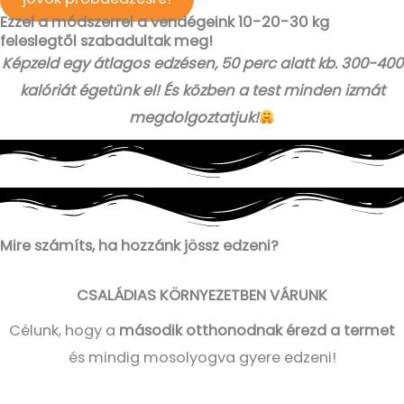
Ezzel a módszerrel a vendégeink 10-20-30 kg
feleslegtől szabadultak meg!
Képzeld egy átlagos edzésen, 50 perc alatt kb. 300-400
kalóriát égetünk el! És közben a test minden izmát
megdolgoztatjuk!
Mire számíts, ha hozzánk jössz edzeni?
CSALÁDIAS KÖRNYEZETBEN VÁRUNK
Célunk, hogy a
második otthonodnak érezd a termet
és mindig mosolyogva gyere edzeni!