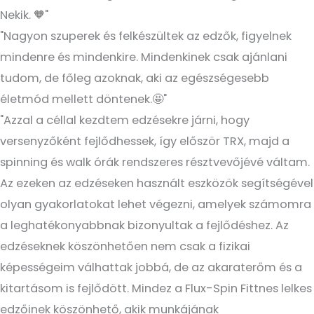
Nekik. 🧡"
"Nagyon szuperek és felkészültek az edzők, figyelnek
mindenre és mindenkire. Mindenkinek csak ajánlani
tudom, de főleg azoknak, aki az egészségesebb
életmód mellett döntenek.🤩"
"Azzal a céllal kezdtem edzésekre járni, hogy
versenyzőként fejlődhessek, így először TRX, majd a
spinning és walk órák rendszeres résztvevőjévé váltam.
Az ezeken az edzéseken használt eszközök segítségével
olyan gyakorlatokat lehet végezni, amelyek számomra
a leghatékonyabbnak bizonyultak a fejlődéshez. Az
edzéseknek köszönhetően nem csak a fizikai
képességeim válhattak jobbá, de az akaraterőm és a
kitartásom is fejlődött. Mindez a Flux-Spin Fittnes lelkes
edzőinek köszönhető, akik munkájának