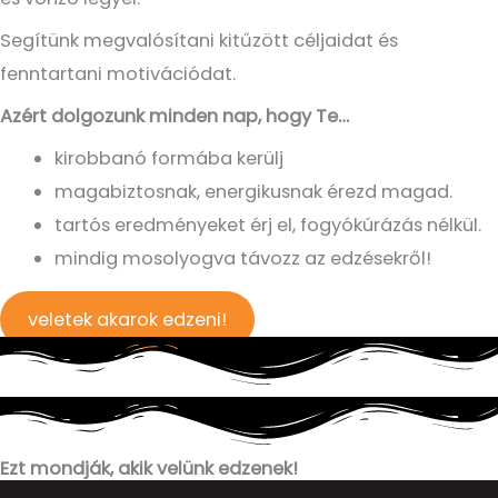
Segítünk megvalósítani kitűzött céljaidat és
fenntartani motivációdat.
Azért dolgozunk minden nap, hogy Te…
kirobbanó formába kerülj
magabiztosnak, energikusnak érezd magad.
tartós eredményeket érj el, fogyókúrázás nélkül.
mindig mosolyogva távozz az edzésekről!
veletek akarok edzeni!
Ezt mondják, akik velünk edzenek!