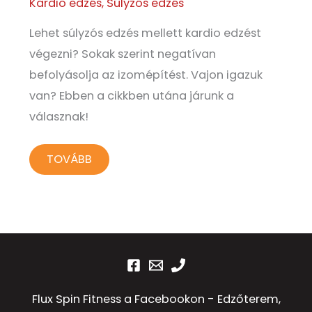
Kardio edzés
,
Súlyzós edzés
Lehet súlyzós edzés mellett kardio edzést
végezni? Sokak szerint negatívan
befolyásolja az izomépítést. Vajon igazuk
van? Ebben a cikkben utána járunk a
válasznak!
TOVÁBB
Flux Spin Fitness a Facebookon - Edzőterem,