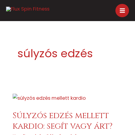
Skip
to
content
súlyzós edzés
Súlyzós
edzés
mellett
kardio:
Súlyzós edzés mellett
segít
vagy
kardio: segít vagy árt?
árt?