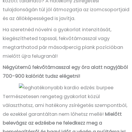
között található? A hatékony zsírégetési
tulajdonságán túl jól átmozgatja az izomcsoportjaid
és az állóképességed is javítja.
Ha szeretnéd növelni a gyakorlat intenzitását,
kiegészítheted tapssal, fekvőtámasszal vagy
megtarthatod pár másodpercig plank pozícióban
mielőtt újra felugranál!
Négyütemű fekvőtámasszal egy óra alatt nagyjából
700-900 kalóriát tudsz elégetni!
Természetesen rengeteg gyakorlat közül
választhatsz, ami hatékony zsírégetés szempontból,
de ezekkel garantálta
n
nem lőhetsz mellé
!
Mielőtt
belevágsz az edzésbe ne feledkezz meg a
bemelegítésről és hagyj időt a végén a nyújtásra is!