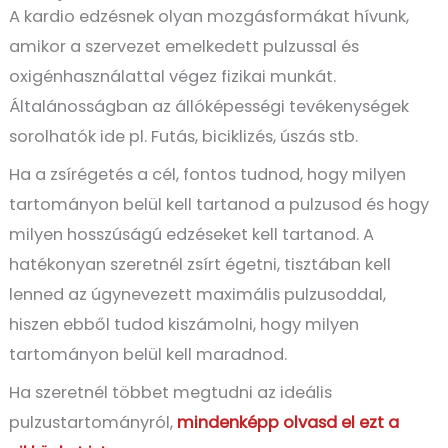
A kardio edzésnek olyan mozgásformákat hívunk,
amikor a szervezet emelkedett pulzussal és
oxigénhasználattal végez fizikai munkát.
Általánosságban az állóképességi tevékenységek
sorolhatók ide pl. Futás, biciklizés, úszás stb.
Ha a zsírégetés a cél, fontos tudnod, hogy milyen
tartományon belül kell tartanod a pulzusod és hogy
milyen hosszúságú edzéseket kell tartanod. A
hatékonyan szeretnél zsírt égetni, tisztában kell
lenned az úgynevezett maximális pulzusoddal,
hiszen ebből tudod kiszámolni, hogy milyen
tartományon belül kell maradnod.
Ha szeretnél többet megtudni az ideális
pulzustartományról,
mindenképp olvasd el ezt a