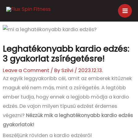
Skip
to
content
Leghatékonyabb kardio edzés:
3 gyakorlat zsírégetésre!
Leave a Comment
/ By
Szilvi
/
2023.12.13.
Az egyik leggyakoribb cél, amit
az emberek kitűznek
maguk elé nem más, mint a zsírégetés. A legtöbb
ember tudja, hogy ennek a legjobb módja a
kardio
edzés
. De vajon milyen típusú edzést érdemes
végezni?
Nézzük mik a
leghatékonyabb
kardio
edzés
gyakorlatok!
Beszéljünk röviden a kardio edzésről