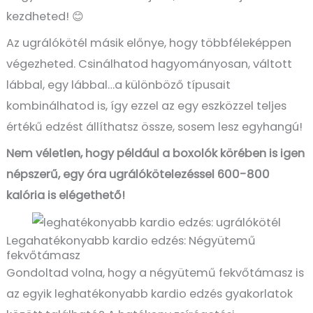
kezdheted!
😊
Az ugrálókötél másik előnye, hogy többféleképpen
végezheted. Csinálhatod hagyományosan, váltott
lábbal, egy lábbal…a különböző típusait
kombinálhatod is, így ezzel az egy eszközzel teljes
értékű edzést állíthatsz össze, sosem lesz egyhangú!
Nem véletlen, hogy például a boxolók körében is igen
népszerű, egy óra ugrálókötelezéssel 600-800
kalória is elégethető!
Legahatékonyabb kardio edzés: Négyütemű
fekvőtámasz
Gondoltad volna, hogy a négyütemű fekvőtámasz is
az egyik leghatékonyabb kardio edzés gyakorlatok