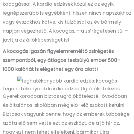
kocogással. A kardio edzések közül ez az egyik
legnépszerűbb is egyébként, hiszen nincs napszakhoz
vagy évszakhoz kötve, kis túlzással az év bármely
napján végezhető. A kocogás, – a zsírégetésen túl –
javítja az állóképességet is!
A kocogás igazán figyelemreméltó zsírégetés
szempontból, egy átlagos testsúlyú ember 500-
1000 kalóriát is elégethet egy óra alatt!
Legahatékonyabb kardio edzés: Ugrálókötelezés
Gyerekkorodban biztos ugrálóköteleztél, óvodában
és általános iskolában még elő-elő szokott kerülni.
Biztosak vagyunk benne, hogy az emberek többsége
azóta elő sem vette ezt az eszközt, de a jó hír az,
hogy ezt nem lehet elfelejteni, bármikor újra