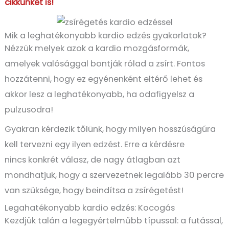
cikkünket is!
Mik a leghatékonyabb kardio edzés gyakorlatok?
Nézzük melyek azok a kardio mozgásformák,
amelyek valósággal bontják rólad a zsírt. Fontos
hozzátenni, hogy ez egyénenként eltérő lehet és
akkor lesz a leghatékonyabb, ha odafigyelsz a
pulzusodra!
Gyakran kérdezik tőlünk, hogy milyen hosszúságúra
kell tervezni egy ilyen edzést. Erre a kérdésre
nincs konkrét válasz, de nagy átlagban azt
mondhatjuk, hogy a szervezetnek legalább 30 percre
van szüksége, hogy beindítsa a zsírégetést!
Legahatékonyabb kardio edzés: Kocogás
Kezdjük talán a legegyértelműbb típussal: a futással,